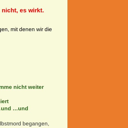
nicht, es wirkt.
gen, mit denen wir die
omme nicht weiter
iert
d …und …und
elbstmord begangen,