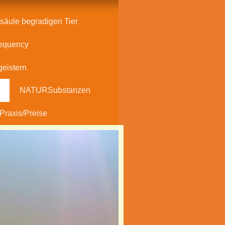
säule begradigen Tier
equency
eistern
NATURSubstanzen
Praxis/Preise