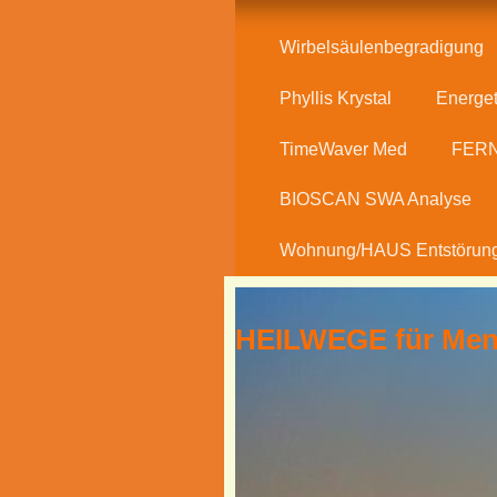
Wirbelsäulenbegradigung
Phyllis Krystal
Energet
TimeWaver Med
FERN
BIOSCAN SWA Analyse
Wohnung/HAUS Entstörun
HEILWEGE für Men