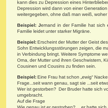
kann dies zu Depression eines Hinterbliebe
Depression wird dann von einer Generation
weitergegeben, ohne daß man weiß, woher
Beispiel: J
emand in der Familie hat sich 
Familie leidet unter starker Migräne.
Beispiel:
Erscheint der Mutter der Geist de
Sohn Entwicklungsstörungen zeigen, die ma
in Verbindung bringt. Weitere Symptome we
Oma, der Mutter und ihren Geschwistern, K
Cousinen und Cousins zu finden sein.
Beispiel:
Eine Frau hat schon „ewig“ Nack
Frage...seit wann genau, sagt sie ...seit etw
Wer ist gestorben? Der Bruder hatte sich v
umgebracht.
Auf die Frage
Wie genau ist er gestorben?….er hatte sich