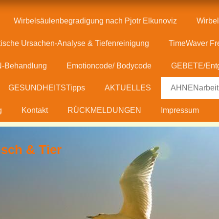
Wirbelsäulenbegradigung nach Pjotr Elkunoviz
Wirbel
ische Ursachen-Analyse & Tiefenreinigung
TimeWaver Fr
-Behandlung
Emotioncode/ Bodycode
GEBETE/Entg
GESUNDHEITSTipps
AKTUELLES
AHNENarbeit
g
Kontakt
RÜCKMELDUNGEN
Impressum
sch & Tier