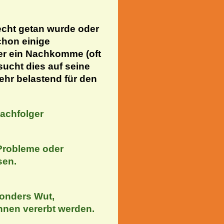
cht getan wurde oder
chon einige
ter ein Nachkomme (oft
sucht dies auf seine
sehr belastend für den
achfolger
 Probleme oder
sen.
sonders Wut,
nnen vererbt werden.