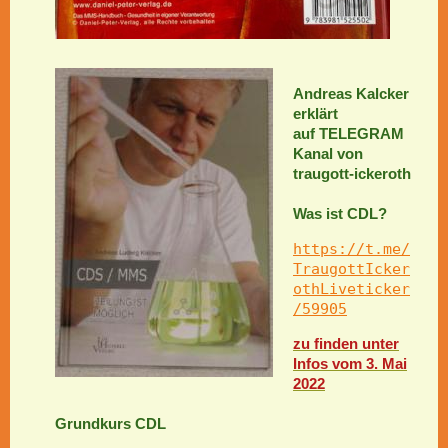
Andreas Kalcker
erklärt
auf TELEGRAM
Kanal von
traugott-ickeroth
Was ist CDL?
https://t.me/
TraugottIcker
othLiveticker
/59905
zu finden unter
Infos vom 3. Mai
2022
Grundkurs CDL