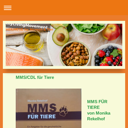
HEILWEGE für Mensch & Tier
MMS/CDL für Tiere
MMS FÜR
TIERE
von Monika
Rekelhof