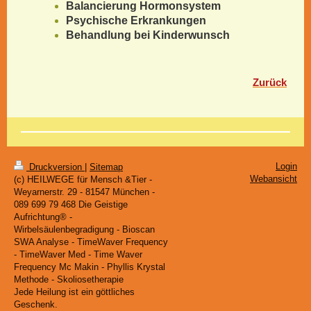
Balancierung Hormonsystem
Psychische Erkrankungen
Behandlung bei Kinderwunsch
Zurück
Login
Druckversion
|
Sitemap
Webansicht
(c) HEILWEGE für Mensch &Tier -
Weyarnerstr. 29 - 81547 München -
089 699 79 468 Die Geistige
Aufrichtung® -
Wirbelsäulenbegradigung - Bioscan
SWA Analyse - TimeWaver Frequency
- TimeWaver Med - Time Waver
Frequency Mc Makin - Phyllis Krystal
Methode - Skoliosetherapie
Jede Heilung ist ein göttliches
Geschenk.