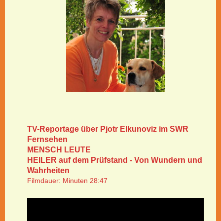
TV-Reportage über Pjotr Elkunoviz im SWR
Fernsehen
MENSCH LEUTE
HEILER auf dem Prüfstand - Von Wundern und
Wahrheiten
Filmdauer: Minuten 28:47