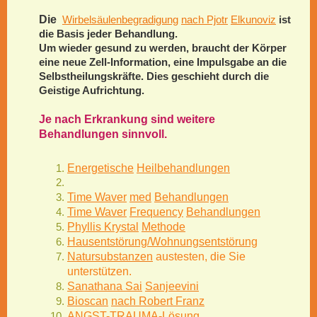
Die
Wirbelsäulenbegradigung
nach Pjotr
Elkunoviz
ist
die Basis jeder Behandlung.
Um wieder gesund zu werden, braucht der Körper
eine neue Zell-Information, eine Impulsgabe an die
Selbstheilungskräfte.
Dies geschieht durch die
Geistige Aufrichtung.
Je nach Erkrankung sind weitere
Behandlungen sinnvoll.
Energetische
Heilbehandlungen
Time Waver
med
Behandlungen
Time Waver
Frequency
Behandlungen
Phyllis Krystal
Methode
Hausentstörung
/Wohnungsentstörung
Natursubstanzen
austesten, die Sie
unterstützen.
Sanathana Sai
Sanjeevini
Bioscan
nach Robert Franz
ANGST-TRAUMA-Lösung