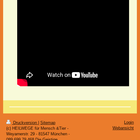
Login
Druckversion
|
Sitemap
Webansicht
(c) HEILWEGE für Mensch &Tier -
Weyarnerstr. 29 - 81547 München -
089 699 79 468 Die Geistige