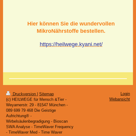
Hier können Sie die wundervollen
MikroNährstoffe bestellen.
https://heilwege.kyani.net/
Login
Druckversion
|
Sitemap
Webansicht
(c) HEILWEGE für Mensch &Tier -
Weyarnerstr. 29 - 81547 München -
089 699 79 468 Die Geistige
Aufrichtung® -
Wirbelsäulenbegradigung - Bioscan
SWA Analyse - TimeWaver Frequency
- TimeWaver Med - Time Waver