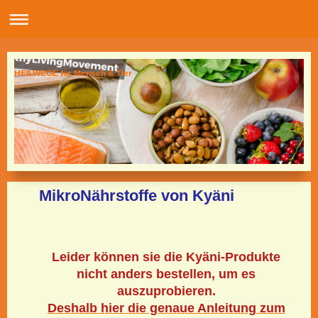
HEILWEGE für Mensch & Tier
MikroNährstoffe von Kyäni
Leider können sie die Kyäni-Produkte
nicht anders bestellen, um es
auszuprobieren.
Deshalb hier die genaue Anleitung zum